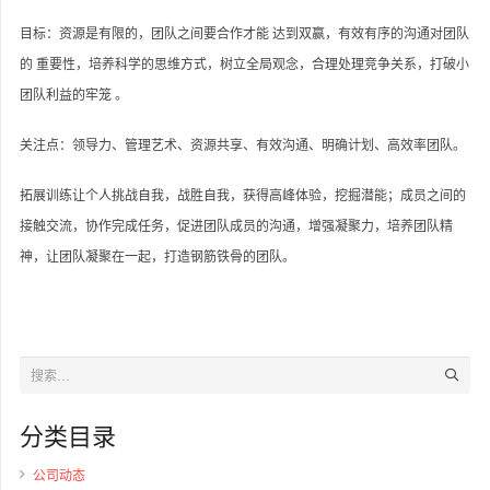
目标：资源是有限的，团队之间要合作才能 达到双赢，有效有序的沟通对团队
的 重要性，培养科学的思维方式，树立全局观念，合理处理竞争关系，打破小
团队利益的牢笼 。
关注点：领导力、管理艺术、资源共享、有效沟通、明确计划、高效率团队。
拓展训练让个人挑战自我，战胜自我，获得高峰体验，挖掘潜能；成员之间的
接触交流，协作完成任务，促进团队成员的沟通，增强凝聚力，培养团队精
神，让团队凝聚在一起，打造钢筋铁骨的团队。
搜
索：
分类目录
公司动态