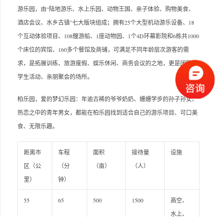
游乐园，由“陆地游乐、水上乐园、动物王国、亲子体验、购物美食、
酒店会议、水乡古镇”七大版块组成；拥有25个大型机动游乐设备、18
个互动体验项目、108艘游船、1座动物园、1个4D环幕影院和6栋共1000
个床位的宾馆、160多个餐馆及商铺，可满足不同年龄层次游客的需
求，是拓展训练、旅游度假、娱乐休闲、商务会议的之地，更是团队、
学生活动、亲朋聚会的场所。
柏乐园，爱的梦幻乐园：年逾古稀的爷爷奶奶、姗姗学步的孙子孙女、
热恋之中的青年男女，都能在柏乐园找到适合自己的游乐项目、可口美
食、无限乐趣。
距离市
车程
面积
接待量
设施
区（公
（分
（亩）
（人）
里）
钟）
55
65
500
1500
高空、
水上、