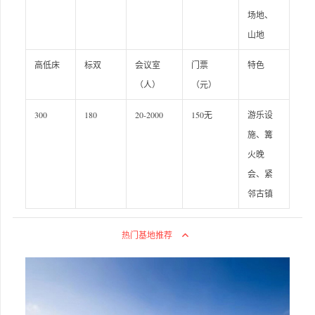
场地、
山地
高低床
标双
会议室
门票
特色
（人）
（元）
300
180
20-2000
150无
游乐设
施、篝
火晚
会、紧
邻古镇
热门基地推荐