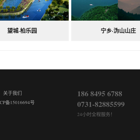
望城·柏乐园
宁乡·沩山山庄
186 8495 6788
关于我们
0731-82885599
CP备15016694号
24小时全程服务！