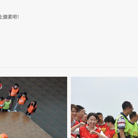
上腺素吧！