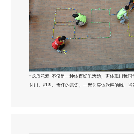
“龙舟竞渡”不仅是一种体育娱乐活动，更体现出我
付出、担当、责任的意识，一起为集体欢呼呐喊。当