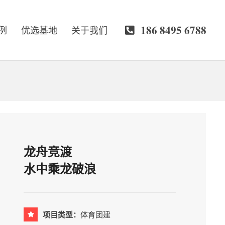
186 8495 6788
例
优选基地
关于我们
龙舟竞渡
水中乘龙破浪
项目类型：
体育团建