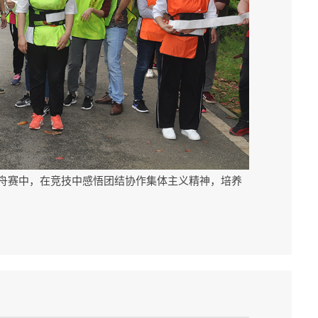
龙舟赛中，在竞技中感悟团结协作集体主义精神，培养