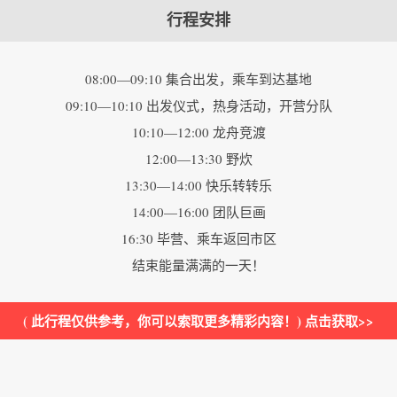
行程安排
08:00—09:10 集合出发，乘车到达基地
09:10—10:10 出发仪式，热身活动，开营分队
10:10—12:00 龙舟竞渡
12:00—13:30 野炊
13:30—14:00 快乐转转乐
14:00—16:00 团队巨画
16:30 毕营、乘车返回市区
结束能量满满的一天！
( 此行程仅供参考，你可以索取更多精彩内容！) 点击获取>>