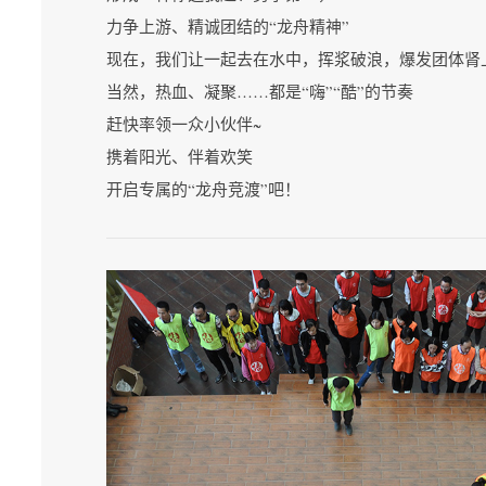
力争上游、精诚团结的“龙舟精神”
现在，我们让一起去在水中，挥浆破浪，爆发团体肾
当然，热血、凝聚……都是“嗨”“酷”的节奏
赶快率领一众小伙伴~
携着阳光、伴着欢笑
开启专属的“龙舟竞渡”吧！